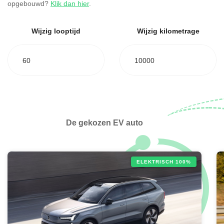
opgebouwd?
Klik dan hier
.
Wijzig looptijd
Wijzig kilometrage
60
10000
De gekozen EV auto
ELEKTRISCH 100%