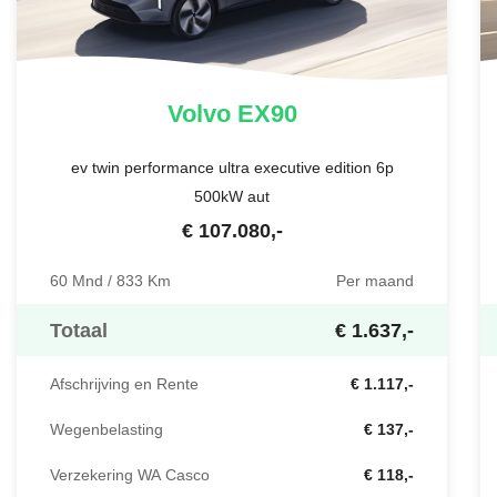
Volvo
EX90
ev twin performance ultra executive edition 6p
500kW aut
€
107.080
,-
60 Mnd / 833 Km
Per maand
Totaal
€ 1.637,-
Afschrijving en Rente
€ 1.117,-
Wegenbelasting
€ 137,-
Verzekering WA Casco
€ 118,-