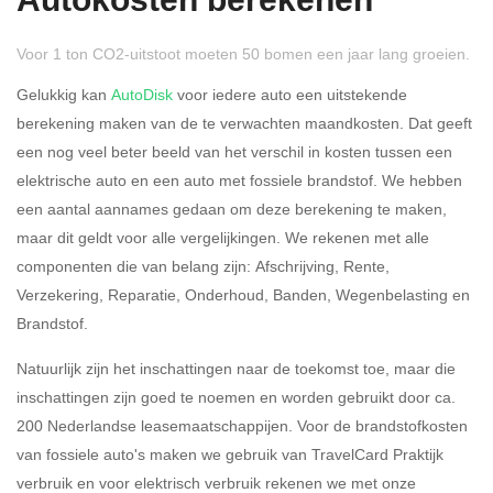
Autokosten berekenen
Voor 1 ton CO2-uitstoot moeten 50 bomen een jaar lang groeien.
Gelukkig kan
AutoDisk
voor iedere auto een uitstekende
berekening maken van de te verwachten maandkosten. Dat geeft
een nog veel beter beeld van het verschil in kosten tussen een
Rijdt u meer dan 500
Ja
Nee
elektrische auto en een auto met fossiele brandstof. We hebben
kilometer privé?
een aantal aannames gedaan om deze berekening te maken,
maar dit geldt voor alle vergelijkingen. We rekenen met alle
Belastingspercentage
componenten die van belang zijn: Afschrijving, Rente,
37,07% (Belastbaar tot €
Verzekering, Reparatie, Onderhoud, Banden, Wegenbelasting en
69.398,-)
Brandstof.
49,50% (Belastbaar van €
Natuurlijk zijn het inschattingen naar de toekomst toe, maar die
69.399,- )
inschattingen zijn goed te noemen en worden gebruikt door ca.
200 Nederlandse leasemaatschappijen. Voor de brandstofkosten
Eigen bijdrage
van fossiele auto's maken we gebruik van TravelCard Praktijk
verbruik en voor elektrisch verbruik rekenen we met onze