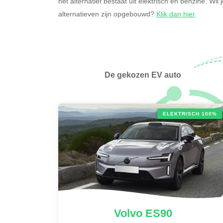
het alternatief bestaat uit elektrisch en benzine. Wi
alternatieven zijn opgebouwd?
Klik dan hier
.
De gekozen EV auto
ELEKTRISCH 100%
Volvo
ES90