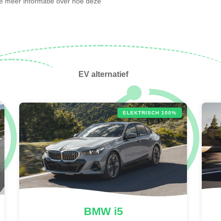
l je meer informatie over hoe deze
EV alternatief
ELEKTRISCH 100%
BMW
i5