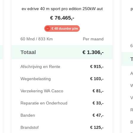
ev edrive 40 m sport pro edition 250kW aut
p
€
76.465
,-
€ 48 duurder p/m
60 Mnd / 833 Km
Per maand
6
Totaal
€ 1.306,-
T
Afschrijving en Rente
€ 915,-
A
Wegenbelasting
€ 103,-
W
Verzekering WA Casco
€ 81,-
V
Reparatie en Onderhoud
€ 33,-
R
Banden
€ 47,-
B
Brandstof
€ 125,-