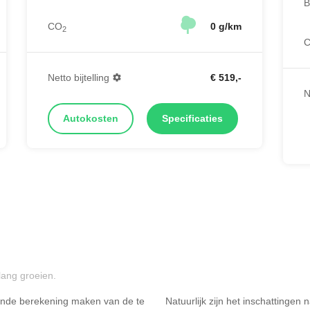
B
CO
0 g/km
2
Netto bijtelling
€ 519,-
N
Autokosten
Specificaties
lang groeien.
ende berekening maken van de te
Natuurlijk zijn het inschattingen
Rijdt u meer dan 500