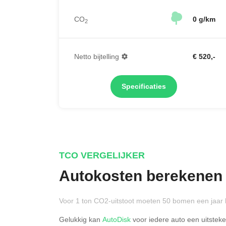
CO
0 g/km
2
Netto bijtelling
€ 520,-
Specificaties
TCO VERGELIJKER
Autokosten berekenen
Voor 1 ton CO2-uitstoot moeten 50 bomen een jaar 
Gelukkig kan
AutoDisk
voor iedere auto een uitstek
Rijdt u meer dan 500