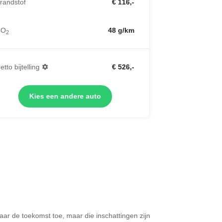
randstof
€ 116,-
CO
48 g/km
2
etto bijtelling
€ 526,-
Kies een andere auto
 naar de toekomst toe, maar die inschattingen zijn