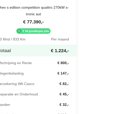
hev s edition competition quattro 270kW s-
tronic aut
€
77.390
,-
€ 34 goedkoper p/m
0 Mnd / 833 Km
Per maand
otaal
€ 1.224,-
fschrijving en Rente
€ 800,-
egenbelasting
€ 147,-
erzekering WA Casco
€ 82,-
eparatie en Onderhoud
€ 45,-
anden
€ 32,-