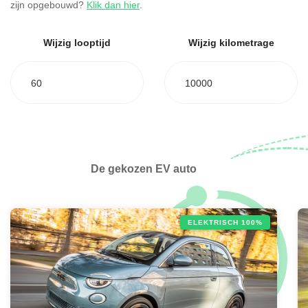
zijn opgebouwd?
Klik dan hier
.
Wijzig looptijd
Wijzig kilometrage
60
10000
De gekozen EV auto
ELEKTRISCH 100%