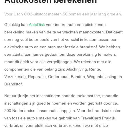
Autokosten berekenen
Voor 1 ton CO2-uitstoot moeten 50 bomen een jaar lang groeien.
Gelukkig kan
AutoDisk
voor iedere auto een uitstekende
berekening maken van de te verwachten maandkosten. Dat geeft
een nog veel beter beeld van het verschil in kosten tussen een
Rijdt u meer dan 500
Ja
Nee
elektrische auto en een auto met fossiele brandstof. We hebben
kilometer privé?
een aantal aannames gedaan om deze berekening te maken,
maar dit geldt voor alle vergelijkingen. We rekenen met alle
Belastingspercentage
componenten die van belang zijn: Afschrijving, Rente,
37,07% (Belastbaar tot €
Verzekering, Reparatie, Onderhoud, Banden, Wegenbelasting en
69.398,-)
Brandstof.
49,50% (Belastbaar van €
Natuurlijk zijn het inschattingen naar de toekomst toe, maar die
69.399,- )
inschattingen zijn goed te noemen en worden gebruikt door ca.
200 Nederlandse leasemaatschappijen. Voor de brandstofkosten
Eigen bijdrage
van fossiele auto's maken we gebruik van TravelCard Praktijk
verbruik en voor elektrisch verbruik rekenen we met onze