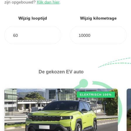
zijn opgebouwd?
Klik dan hier
.
Wijzig looptijd
Wijzig kilometrage
60
10000
De gekozen EV auto
ELEKTRISCH 100%