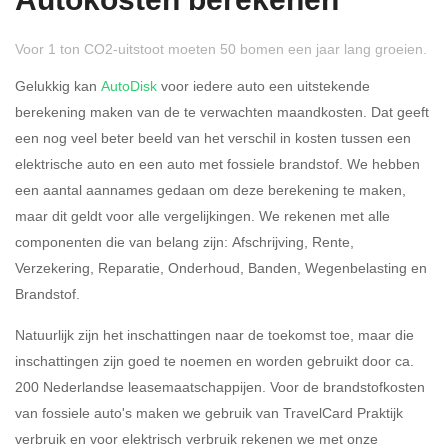
Autokosten berekenen
Voor 1 ton CO2-uitstoot moeten 50 bomen een jaar lang groeien.
Gelukkig kan
AutoDisk
voor iedere auto een uitstekende
berekening maken van de te verwachten maandkosten. Dat geeft
een nog veel beter beeld van het verschil in kosten tussen een
Rijdt u meer dan 500
Ja
Nee
elektrische auto en een auto met fossiele brandstof. We hebben
kilometer privé?
een aantal aannames gedaan om deze berekening te maken,
maar dit geldt voor alle vergelijkingen. We rekenen met alle
Belastingspercentage
componenten die van belang zijn: Afschrijving, Rente,
37,07% (Belastbaar tot €
Verzekering, Reparatie, Onderhoud, Banden, Wegenbelasting en
69.398,-)
Brandstof.
49,50% (Belastbaar van €
Natuurlijk zijn het inschattingen naar de toekomst toe, maar die
69.399,- )
inschattingen zijn goed te noemen en worden gebruikt door ca.
200 Nederlandse leasemaatschappijen. Voor de brandstofkosten
Eigen bijdrage
van fossiele auto's maken we gebruik van TravelCard Praktijk
verbruik en voor elektrisch verbruik rekenen we met onze