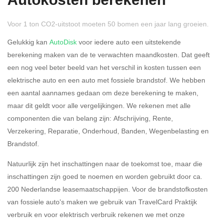
Autokosten berekenen
Voor 1 ton CO2-uitstoot moeten 50 bomen een jaar lang groeien.
Gelukkig kan
AutoDisk
voor iedere auto een uitstekende
berekening maken van de te verwachten maandkosten. Dat geeft
een nog veel beter beeld van het verschil in kosten tussen een
Rijdt u meer dan 500
Ja
Nee
elektrische auto en een auto met fossiele brandstof. We hebben
kilometer privé?
een aantal aannames gedaan om deze berekening te maken,
maar dit geldt voor alle vergelijkingen. We rekenen met alle
Belastingspercentage
componenten die van belang zijn: Afschrijving, Rente,
37,07% (Belastbaar tot €
Verzekering, Reparatie, Onderhoud, Banden, Wegenbelasting en
69.398,-)
Brandstof.
49,50% (Belastbaar van €
Natuurlijk zijn het inschattingen naar de toekomst toe, maar die
69.399,- )
inschattingen zijn goed te noemen en worden gebruikt door ca.
200 Nederlandse leasemaatschappijen. Voor de brandstofkosten
Eigen bijdrage
van fossiele auto's maken we gebruik van TravelCard Praktijk
verbruik en voor elektrisch verbruik rekenen we met onze