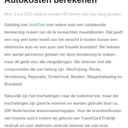
Autokosten berekenen
Voor 1 ton CO2-uitstoot moeten 50 bomen een jaar lang groeien.
Gelukkig kan
AutoDisk
voor iedere auto een uitstekende
berekening maken van de te verwachten maandkosten. Dat geeft
een nog veel beter beeld van het verschil in kosten tussen een
Rijdt u meer dan 500
Ja
Nee
elektrische auto en een auto met fossiele brandstof. We hebben
kilometer privé?
een aantal aannames gedaan om deze berekening te maken,
maar dit geldt voor alle vergelijkingen. We rekenen met alle
Belastingspercentage
componenten die van belang zijn: Afschrijving, Rente,
37,07% (Belastbaar tot €
Verzekering, Reparatie, Onderhoud, Banden, Wegenbelasting en
69.398,-)
Brandstof.
49,50% (Belastbaar van €
Natuurlijk zijn het inschattingen naar de toekomst toe, maar die
69.399,- )
inschattingen zijn goed te noemen en worden gebruikt door ca.
200 Nederlandse leasemaatschappijen. Voor de brandstofkosten
Eigen bijdrage
van fossiele auto's maken we gebruik van TravelCard Praktijk
verbruik en voor elektrisch verbruik rekenen we met onze