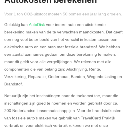
Autokosten berekenen
Voor 1 ton CO2-uitstoot moeten 50 bomen een jaar lang groeien.
Gelukkig kan
AutoDisk
voor iedere auto een uitstekende
berekening maken van de te verwachten maandkosten. Dat geeft
een nog veel beter beeld van het verschil in kosten tussen een
Rijdt u meer dan 500
Ja
Nee
elektrische auto en een auto met fossiele brandstof. We hebben
kilometer privé?
een aantal aannames gedaan om deze berekening te maken,
maar dit geldt voor alle vergelijkingen. We rekenen met alle
Belastingspercentage
componenten die van belang zijn: Afschrijving, Rente,
37,07% (Belastbaar tot €
Verzekering, Reparatie, Onderhoud, Banden, Wegenbelasting en
69.398,-)
Brandstof.
49,50% (Belastbaar van €
Natuurlijk zijn het inschattingen naar de toekomst toe, maar die
69.399,- )
inschattingen zijn goed te noemen en worden gebruikt door ca.
200 Nederlandse leasemaatschappijen. Voor de brandstofkosten
Eigen bijdrage
van fossiele auto's maken we gebruik van TravelCard Praktijk
verbruik en voor elektrisch verbruik rekenen we met onze