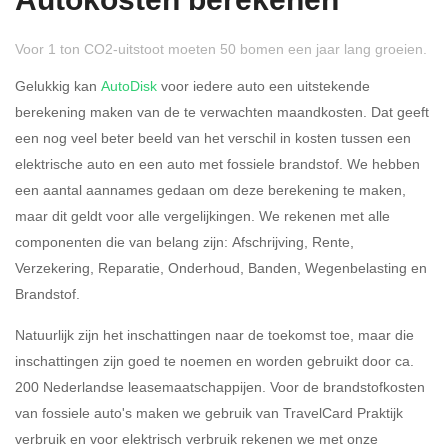
Autokosten berekenen
Voor 1 ton CO2-uitstoot moeten 50 bomen een jaar lang groeien.
Gelukkig kan
AutoDisk
voor iedere auto een uitstekende
berekening maken van de te verwachten maandkosten. Dat geeft
een nog veel beter beeld van het verschil in kosten tussen een
Rijdt u meer dan 500
Ja
Nee
elektrische auto en een auto met fossiele brandstof. We hebben
kilometer privé?
een aantal aannames gedaan om deze berekening te maken,
maar dit geldt voor alle vergelijkingen. We rekenen met alle
Belastingspercentage
componenten die van belang zijn: Afschrijving, Rente,
37,07% (Belastbaar tot €
Verzekering, Reparatie, Onderhoud, Banden, Wegenbelasting en
69.398,-)
Brandstof.
49,50% (Belastbaar van €
Natuurlijk zijn het inschattingen naar de toekomst toe, maar die
69.399,- )
inschattingen zijn goed te noemen en worden gebruikt door ca.
200 Nederlandse leasemaatschappijen. Voor de brandstofkosten
Eigen bijdrage
van fossiele auto's maken we gebruik van TravelCard Praktijk
verbruik en voor elektrisch verbruik rekenen we met onze