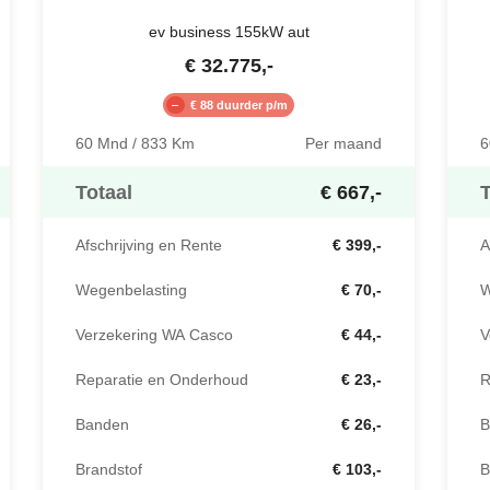
ev business 155kW aut
€
32.775
,-
€ 88 duurder p/m
60 Mnd / 833 Km
Per maand
6
Totaal
€ 667,-
T
Afschrijving en Rente
€ 399,-
A
Wegenbelasting
€ 70,-
W
Verzekering WA Casco
€ 44,-
V
Reparatie en Onderhoud
€ 23,-
R
Banden
€ 26,-
B
Brandstof
€ 103,-
B