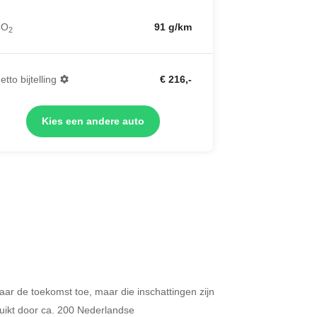
CO
91 g/km
2
etto bijtelling
€ 216,-
Kies een andere auto
 naar de toekomst toe, maar die inschattingen zijn
Merken op basis van segment
ikt door ca. 200 Nederlandse
ijdt u meer dan 500