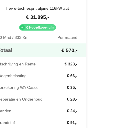
hev e-tech esprit alpine 116kW aut
€
31.895
,-
€ 9 goedkoper p/m
0 Mnd / 833 Km
Per maand
otaal
€ 570,-
fschrijving en Rente
€ 323,-
egenbelasting
€ 66,-
erzekering WA Casco
€ 35,-
eparatie en Onderhoud
€ 28,-
anden
€ 24,-
randstof
€ 91,-