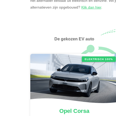
het alternatief bestaat uit elektrisch en benzine. Wi
alternatieven zijn opgebouwd?
Klik dan hier
.
De gekozen EV auto
ELEKTRISCH 100%
Opel
Corsa