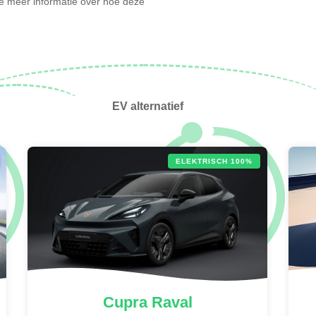
l je meer informatie over hoe deze
EV alternatief
ELEKTRISCH 100%
Cupra
Raval