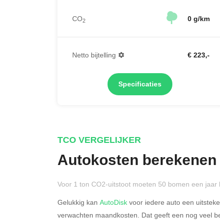
CO
0 g/km
2
Netto bijtelling
€ 223,-
Specificaties
TCO VERGELIJKER
Autokosten berekenen
Voor 1 ton CO2-uitstoot moeten 50 bomen een jaar 
Gelukkig kan
AutoDisk
voor iedere auto een uitstek
verwachten maandkosten. Dat geeft een nog veel bet
Rijdt u meer dan 500