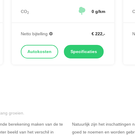
CO
0 g/km
2
Netto bijtelling
€ 222,-
N
Autokosten
Specificaties
lang groeien.
ende berekening maken van de te
Natuurlijk zijn het inschattingen
er beeld van het verschil in
goed te noemen en worden gebru
Rijdt u meer dan 500
R