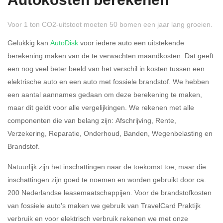
Autokosten berekenen
Voor 1 ton CO2-uitstoot moeten 50 bomen een jaar lang groeien.
Gelukkig kan
AutoDisk
voor iedere auto een uitstekende
berekening maken van de te verwachten maandkosten. Dat geeft
een nog veel beter beeld van het verschil in kosten tussen een
Rijdt u meer dan 500
Ja
Nee
elektrische auto en een auto met fossiele brandstof. We hebben
kilometer privé?
een aantal aannames gedaan om deze berekening te maken,
maar dit geldt voor alle vergelijkingen. We rekenen met alle
Belastingspercentage
componenten die van belang zijn: Afschrijving, Rente,
37,07% (Belastbaar tot €
Verzekering, Reparatie, Onderhoud, Banden, Wegenbelasting en
69.398,-)
Brandstof.
49,50% (Belastbaar van €
Natuurlijk zijn het inschattingen naar de toekomst toe, maar die
69.399,- )
inschattingen zijn goed te noemen en worden gebruikt door ca.
200 Nederlandse leasemaatschappijen. Voor de brandstofkosten
Eigen bijdrage
van fossiele auto's maken we gebruik van TravelCard Praktijk
verbruik en voor elektrisch verbruik rekenen we met onze