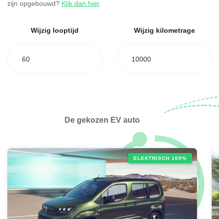
zijn opgebouwd?
Klik dan hier
.
Wijzig looptijd
Wijzig kilometrage
60
10000
De gekozen EV auto
ELEKTRISCH 100%