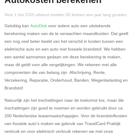
Autokosten berekenen
Voor 1 ton CO2-uitstoot moeten 50 bomen een jaar lang groeien.
Gelukkig kan
AutoDisk
voor iedere auto een uitstekende
berekening maken van de te verwachten maandkosten. Dat geeft
een nog veel beter beeld van het verschil in kosten tussen een
Rijdt u meer dan 500
Ja
Nee
elektrische auto en een auto met fossiele brandstof. We hebben
kilometer privé?
een aantal aannames gedaan om deze berekening te maken,
maar dit geldt voor alle vergelijkingen. We rekenen met alle
Belastingspercentage
componenten die van belang zijn: Afschrijving, Rente,
37,07% (Belastbaar tot €
Verzekering, Reparatie, Onderhoud, Banden, Wegenbelasting en
69.398,-)
Brandstof.
49,50% (Belastbaar van €
Natuurlijk zijn het inschattingen naar de toekomst toe, maar die
69.399,- )
inschattingen zijn goed te noemen en worden gebruikt door ca.
200 Nederlandse leasemaatschappijen. Voor de brandstofkosten
Eigen bijdrage
van fossiele auto's maken we gebruik van TravelCard Praktijk
verbruik en voor elektrisch verbruik rekenen we met onze