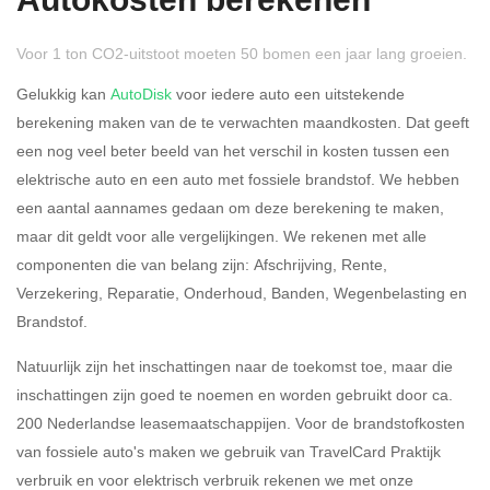
Autokosten berekenen
Voor 1 ton CO2-uitstoot moeten 50 bomen een jaar lang groeien.
Gelukkig kan
AutoDisk
voor iedere auto een uitstekende
berekening maken van de te verwachten maandkosten. Dat geeft
een nog veel beter beeld van het verschil in kosten tussen een
Rijdt u meer dan 500
Ja
Nee
elektrische auto en een auto met fossiele brandstof. We hebben
kilometer privé?
een aantal aannames gedaan om deze berekening te maken,
maar dit geldt voor alle vergelijkingen. We rekenen met alle
Belastingspercentage
componenten die van belang zijn: Afschrijving, Rente,
37,07% (Belastbaar tot €
Verzekering, Reparatie, Onderhoud, Banden, Wegenbelasting en
69.398,-)
Brandstof.
49,50% (Belastbaar van €
Natuurlijk zijn het inschattingen naar de toekomst toe, maar die
69.399,- )
inschattingen zijn goed te noemen en worden gebruikt door ca.
200 Nederlandse leasemaatschappijen. Voor de brandstofkosten
Eigen bijdrage
van fossiele auto's maken we gebruik van TravelCard Praktijk
verbruik en voor elektrisch verbruik rekenen we met onze