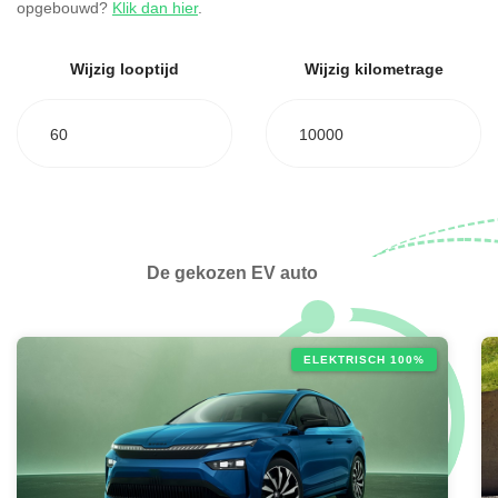
opgebouwd?
Klik dan hier
.
Wijzig looptijd
Wijzig kilometrage
60
10000
De gekozen EV auto
ELEKTRISCH 100%