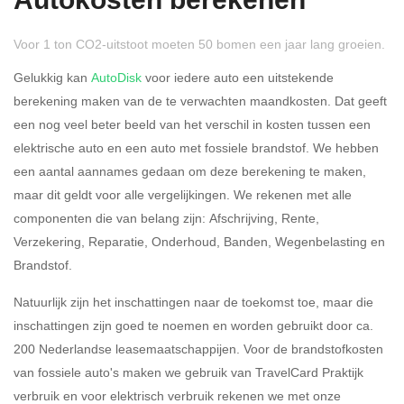
Autokosten berekenen
Voor 1 ton CO2-uitstoot moeten 50 bomen een jaar lang groeien.
Gelukkig kan
AutoDisk
voor iedere auto een uitstekende
berekening maken van de te verwachten maandkosten. Dat geeft
een nog veel beter beeld van het verschil in kosten tussen een
Rijdt u meer dan 500
Ja
Nee
elektrische auto en een auto met fossiele brandstof. We hebben
kilometer privé?
een aantal aannames gedaan om deze berekening te maken,
maar dit geldt voor alle vergelijkingen. We rekenen met alle
Belastingspercentage
componenten die van belang zijn: Afschrijving, Rente,
37,07% (Belastbaar tot €
Verzekering, Reparatie, Onderhoud, Banden, Wegenbelasting en
69.398,-)
Brandstof.
49,50% (Belastbaar van €
Natuurlijk zijn het inschattingen naar de toekomst toe, maar die
69.399,- )
inschattingen zijn goed te noemen en worden gebruikt door ca.
200 Nederlandse leasemaatschappijen. Voor de brandstofkosten
Eigen bijdrage
van fossiele auto's maken we gebruik van TravelCard Praktijk
verbruik en voor elektrisch verbruik rekenen we met onze