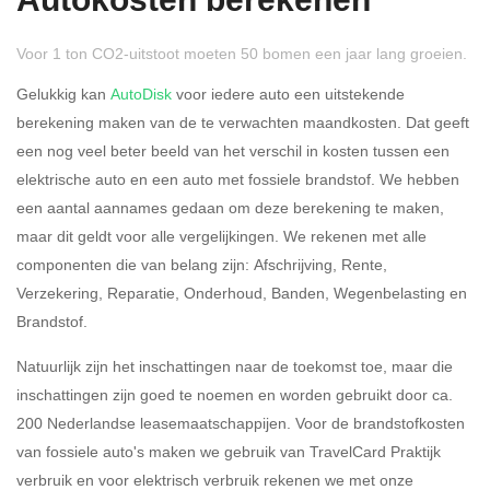
Autokosten berekenen
Voor 1 ton CO2-uitstoot moeten 50 bomen een jaar lang groeien.
Gelukkig kan
AutoDisk
voor iedere auto een uitstekende
berekening maken van de te verwachten maandkosten. Dat geeft
een nog veel beter beeld van het verschil in kosten tussen een
Rijdt u meer dan 500
Ja
Nee
elektrische auto en een auto met fossiele brandstof. We hebben
kilometer privé?
een aantal aannames gedaan om deze berekening te maken,
maar dit geldt voor alle vergelijkingen. We rekenen met alle
Belastingspercentage
componenten die van belang zijn: Afschrijving, Rente,
37,07% (Belastbaar tot €
Verzekering, Reparatie, Onderhoud, Banden, Wegenbelasting en
69.398,-)
Brandstof.
49,50% (Belastbaar van €
Natuurlijk zijn het inschattingen naar de toekomst toe, maar die
69.399,- )
inschattingen zijn goed te noemen en worden gebruikt door ca.
200 Nederlandse leasemaatschappijen. Voor de brandstofkosten
Eigen bijdrage
van fossiele auto's maken we gebruik van TravelCard Praktijk
verbruik en voor elektrisch verbruik rekenen we met onze