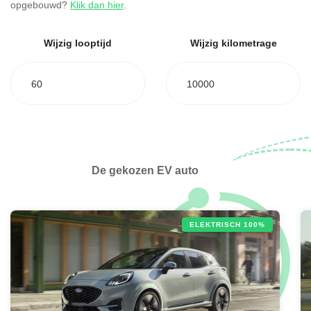
opgebouwd?
Klik dan hier
.
Wijzig looptijd
Wijzig kilometrage
60
10000
De gekozen EV auto
ELEKTRISCH 100%