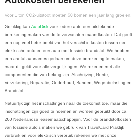
Autokosten berekenen
Voor 1 ton CO2-uitstoot moeten 50 bomen een jaar lang groeien.
Gelukkig kan
AutoDisk
voor iedere auto een uitstekende
berekening maken van de te verwachten maandkosten. Dat geeft
een nog veel beter beeld van het verschil in kosten tussen een
Rijdt u meer dan 500
Ja
Nee
elektrische auto en een auto met fossiele brandstof. We hebben
kilometer privé?
een aantal aannames gedaan om deze berekening te maken,
maar dit geldt voor alle vergelijkingen. We rekenen met alle
Belastingspercentage
componenten die van belang zijn: Afschrijving, Rente,
37,07% (Belastbaar tot €
Verzekering, Reparatie, Onderhoud, Banden, Wegenbelasting en
69.398,-)
Brandstof.
49,50% (Belastbaar van €
Natuurlijk zijn het inschattingen naar de toekomst toe, maar die
69.399,- )
inschattingen zijn goed te noemen en worden gebruikt door ca.
200 Nederlandse leasemaatschappijen. Voor de brandstofkosten
Eigen bijdrage
van fossiele auto's maken we gebruik van TravelCard Praktijk
verbruik en voor elektrisch verbruik rekenen we met onze