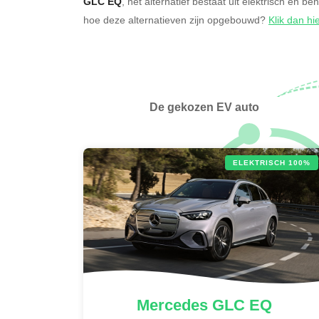
GLC EQ
, het alternatief bestaat uit elektrisch en be
hoe deze alternatieven zijn opgebouwd?
Klik dan hi
De gekozen EV auto
ELEKTRISCH 100%
Mercedes
GLC EQ