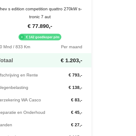
hev s edition competition quattro 270kW s-
tronic 7 aut
€
77.890
,-
€ 142 goedkoper p/m
0 Mnd / 833 Km
Per maand
otaal
€ 1.203,-
fschrijving en Rente
€ 793,-
egenbelasting
€ 138,-
erzekering WA Casco
€ 83,-
eparatie en Onderhoud
€ 45,-
anden
€ 27,-