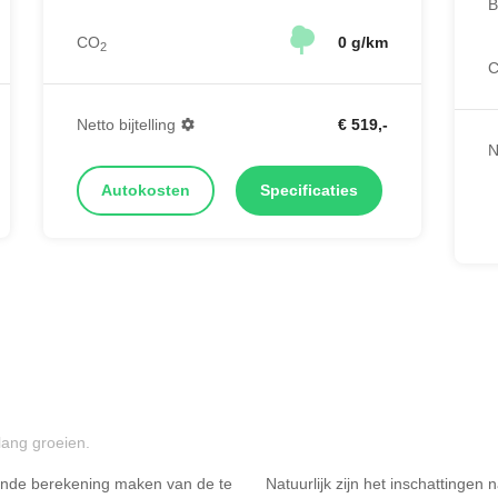
B
CO
0 g/km
2
Netto bijtelling
€ 519,-
N
Autokosten
Specificaties
lang groeien.
ende berekening maken van de te
Natuurlijk zijn het inschattingen
Rijdt u meer dan 500