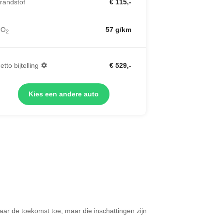
randstof
€ 115,-
CO
57 g/km
2
etto bijtelling
€ 529,-
Kies een andere auto
 naar de toekomst toe, maar die inschattingen zijn