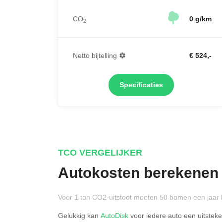
CO
0 g/km
2
Netto bijtelling
€ 524,-
Specificaties
TCO VERGELIJKER
Autokosten berekenen
Voor 1 ton CO2-uitstoot moeten 50 bomen een jaar 
Gelukkig kan
AutoDisk
voor iedere auto een uitstek
Rijdt u meer dan 500