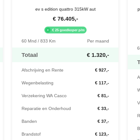
ev s edition quattro 315kW aut
p
€
76.405
,-
€ 25 goedkoper p/m
60 Mnd / 833 Km
Per maand
6
Totaal
€ 1.320,-
T
Afschrijving en Rente
€ 927,-
A
Wegenbelasting
€ 117,-
W
Verzekering WA Casco
€ 81,-
V
Reparatie en Onderhoud
€ 33,-
R
Banden
€ 37,-
B
Brandstof
€ 123,-