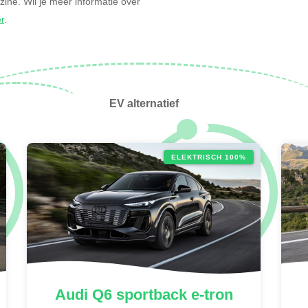
nzine. Wil je meer informatie over
er
.
EV alternatief
ELEKTRISCH 100%
Audi
Q6 sportback e-tron