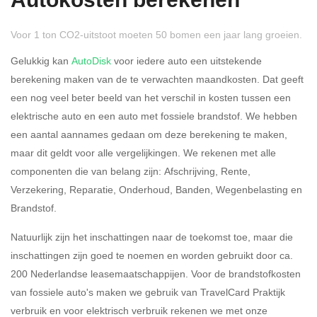
Autokosten berekenen
Voor 1 ton CO2-uitstoot moeten 50 bomen een jaar lang groeien.
Gelukkig kan
AutoDisk
voor iedere auto een uitstekende
berekening maken van de te verwachten maandkosten. Dat geeft
een nog veel beter beeld van het verschil in kosten tussen een
Rijdt u meer dan 500
Ja
Nee
elektrische auto en een auto met fossiele brandstof. We hebben
kilometer privé?
een aantal aannames gedaan om deze berekening te maken,
maar dit geldt voor alle vergelijkingen. We rekenen met alle
Belastingspercentage
componenten die van belang zijn: Afschrijving, Rente,
37,07% (Belastbaar tot €
Verzekering, Reparatie, Onderhoud, Banden, Wegenbelasting en
69.398,-)
Brandstof.
49,50% (Belastbaar van €
Natuurlijk zijn het inschattingen naar de toekomst toe, maar die
69.399,- )
inschattingen zijn goed te noemen en worden gebruikt door ca.
200 Nederlandse leasemaatschappijen. Voor de brandstofkosten
Eigen bijdrage
van fossiele auto's maken we gebruik van TravelCard Praktijk
verbruik en voor elektrisch verbruik rekenen we met onze