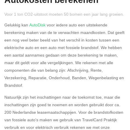
Autokosten berekenen
Voor 1 ton CO2-uitstoot moeten 50 bomen een jaar lang groeien.
Gelukkig kan
AutoDisk
voor iedere auto een uitstekende
berekening maken van de te verwachten maandkosten. Dat geeft
een nog veel beter beeld van het verschil in kosten tussen een
Rijdt u meer dan 500
Ja
Nee
elektrische auto en een auto met fossiele brandstof. We hebben
kilometer privé?
een aantal aannames gedaan om deze berekening te maken,
maar dit geldt voor alle vergelijkingen. We rekenen met alle
Belastingspercentage
componenten die van belang zijn: Afschrijving, Rente,
37,07% (Belastbaar tot €
Verzekering, Reparatie, Onderhoud, Banden, Wegenbelasting en
69.398,-)
Brandstof.
49,50% (Belastbaar van €
Natuurlijk zijn het inschattingen naar de toekomst toe, maar die
69.399,- )
inschattingen zijn goed te noemen en worden gebruikt door ca.
200 Nederlandse leasemaatschappijen. Voor de brandstofkosten
Eigen bijdrage
van fossiele auto's maken we gebruik van TravelCard Praktijk
verbruik en voor elektrisch verbruik rekenen we met onze