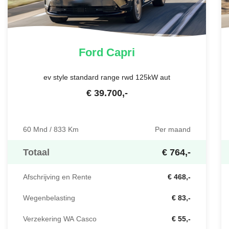
Ford
Capri
ev style standard range rwd 125kW aut
€
39.700
,-
60 Mnd / 833 Km
Per maand
Totaal
€ 764,-
Afschrijving en Rente
€ 468,-
Wegenbelasting
€ 83,-
Verzekering WA Casco
€ 55,-