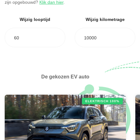
zijn opgebouwd?
Klik dan hier
.
Wijzig looptijd
Wijzig kilometrage
60
10000
De gekozen EV auto
ELEKTRISCH 100%