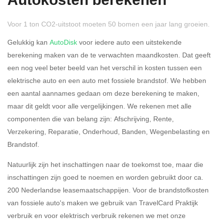
Autokosten berekenen
Voor 1 ton CO2-uitstoot moeten 50 bomen een jaar lang groeien.
Gelukkig kan
AutoDisk
voor iedere auto een uitstekende
berekening maken van de te verwachten maandkosten. Dat geeft
een nog veel beter beeld van het verschil in kosten tussen een
Rijdt u meer dan 500
Ja
Nee
elektrische auto en een auto met fossiele brandstof. We hebben
kilometer privé?
een aantal aannames gedaan om deze berekening te maken,
maar dit geldt voor alle vergelijkingen. We rekenen met alle
Belastingspercentage
componenten die van belang zijn: Afschrijving, Rente,
37,07% (Belastbaar tot €
Verzekering, Reparatie, Onderhoud, Banden, Wegenbelasting en
69.398,-)
Brandstof.
49,50% (Belastbaar van €
Natuurlijk zijn het inschattingen naar de toekomst toe, maar die
69.399,- )
inschattingen zijn goed te noemen en worden gebruikt door ca.
200 Nederlandse leasemaatschappijen. Voor de brandstofkosten
Eigen bijdrage
van fossiele auto's maken we gebruik van TravelCard Praktijk
verbruik en voor elektrisch verbruik rekenen we met onze