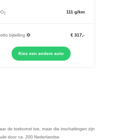
CO
111 g/km
2
etto bijtelling
€ 317,-
Kies een andere auto
 naar de toekomst toe, maar die inschattingen zijn
Merken op basis van segment
ikt door ca. 200 Nederlandse
ijdt u meer dan 500