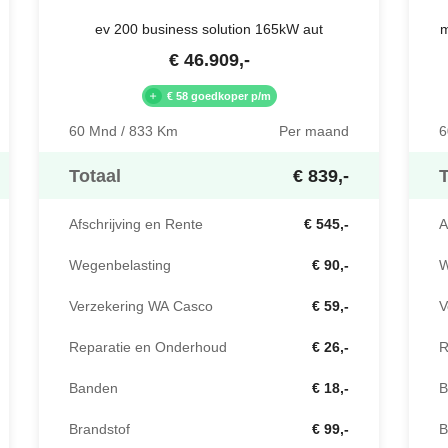
ev 200 business solution 165kW aut
m
€
46.909
,-
€ 58 goedkoper p/m
60 Mnd / 833 Km
Per maand
6
Totaal
€ 839,-
T
Afschrijving en Rente
€ 545,-
A
Wegenbelasting
€ 90,-
W
Verzekering WA Casco
€ 59,-
V
Reparatie en Onderhoud
€ 26,-
R
Banden
€ 18,-
B
Brandstof
€ 99,-
B