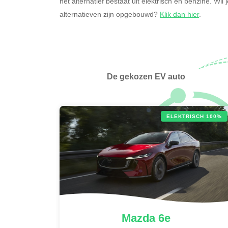
het alternatief bestaat uit elektrisch en benzine. Wi
alternatieven zijn opgebouwd?
Klik dan hier
.
De gekozen EV auto
ELEKTRISCH 100%
Mazda
6e