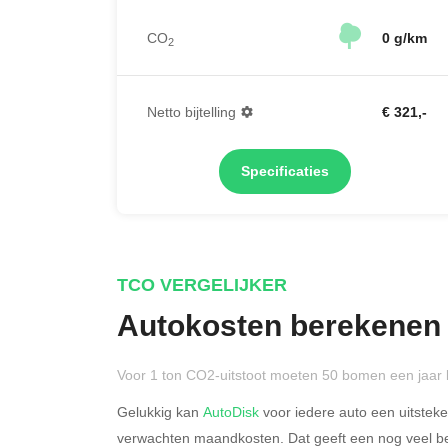
CO
0 g/km
2
Netto bijtelling
€ 321,-
Specificaties
TCO VERGELIJKER
Autokosten berekenen
Voor 1 ton CO2-uitstoot moeten 50 bomen een jaar 
Gelukkig kan
AutoDisk
voor iedere auto een uitstek
verwachten maandkosten. Dat geeft een nog veel bet
Rijdt u meer dan 500