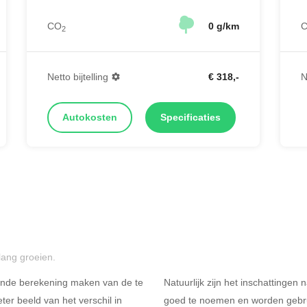
CO
0 g/km
2
Netto bijtelling
€ 318,-
N
Autokosten
Specificaties
lang groeien.
ende berekening maken van de te
Natuurlijk zijn het inschattingen
er beeld van het verschil in
goed te noemen en worden gebru
Rijdt u meer dan 500
R