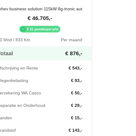
hev business solution 115kW 8g-tronic aut
€
46.705
,-
€ 21 goedkoper p/m
0 Mnd / 833 Km
Per maand
otaal
€ 876,-
fschrijving en Rente
€ 543,-
egenbelasting
€ 93,-
erzekering WA Casco
€ 50,-
eparatie en Onderhoud
€ 29,-
anden
€ 15,-
randstof
€ 143,-