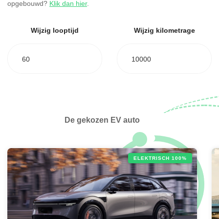
opgebouwd?
Klik dan hier
.
Wijzig looptijd
Wijzig kilometrage
60
10000
De gekozen EV auto
ELEKTRISCH 100%