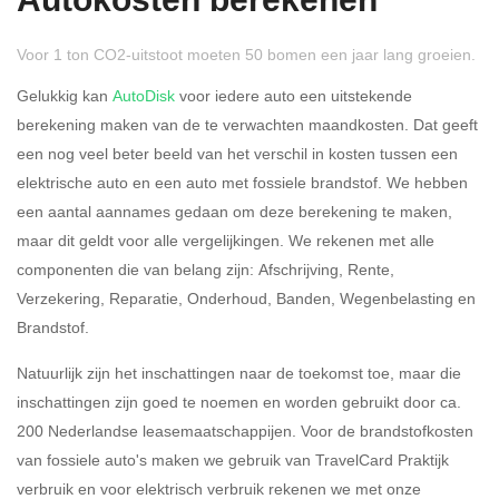
Autokosten berekenen
Voor 1 ton CO2-uitstoot moeten 50 bomen een jaar lang groeien.
Gelukkig kan
AutoDisk
voor iedere auto een uitstekende
berekening maken van de te verwachten maandkosten. Dat geeft
een nog veel beter beeld van het verschil in kosten tussen een
Rijdt u meer dan 500
Ja
Nee
elektrische auto en een auto met fossiele brandstof. We hebben
kilometer privé?
een aantal aannames gedaan om deze berekening te maken,
maar dit geldt voor alle vergelijkingen. We rekenen met alle
Belastingspercentage
componenten die van belang zijn: Afschrijving, Rente,
37,07% (Belastbaar tot €
Verzekering, Reparatie, Onderhoud, Banden, Wegenbelasting en
69.398,-)
Brandstof.
49,50% (Belastbaar van €
Natuurlijk zijn het inschattingen naar de toekomst toe, maar die
69.399,- )
inschattingen zijn goed te noemen en worden gebruikt door ca.
200 Nederlandse leasemaatschappijen. Voor de brandstofkosten
Eigen bijdrage
van fossiele auto's maken we gebruik van TravelCard Praktijk
verbruik en voor elektrisch verbruik rekenen we met onze