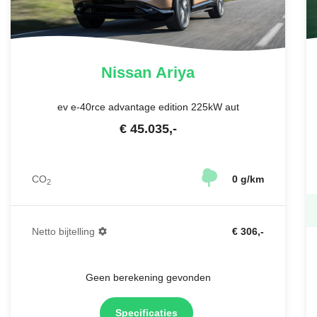
Nissan
Ariya
ev e-40rce advantage edition 225kW aut
€
45.035
,-
CO
0 g/km
2
Netto bijtelling
€ 306,-
Geen berekening gevonden
Specificaties