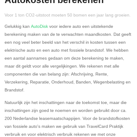
Autokosten berekenen
49,50% (Belastbaar van €
69.399,- )
Voor 1 ton CO2-uitstoot moeten 50 bomen een jaar lang groeien.
Gelukkig kan
AutoDisk
voor iedere auto een uitstekende
Eigen bijdrage
berekening maken van de te verwachten maandkosten. Dat geeft
een nog veel beter beeld van het verschil in kosten tussen een
elektrische auto en een auto met fossiele brandstof. We hebben
een aantal aannames gedaan om deze berekening te maken,
maar dit geldt voor alle vergelijkingen. We rekenen met alle
Sluiten
Bereken
componenten die van belang zijn: Afschrijving, Rente,
Verzekering, Reparatie, Onderhoud, Banden, Wegenbelasting en
Brandstof.
Natuurlijk zijn het inschattingen naar de toekomst toe, maar die
inschattingen zijn goed te noemen en worden gebruikt door ca.
200 Nederlandse leasemaatschappijen. Voor de brandstofkosten
van fossiele auto's maken we gebruik van TravelCard Praktijk
verbruik en voor elektrisch verbruik rekenen we met onze