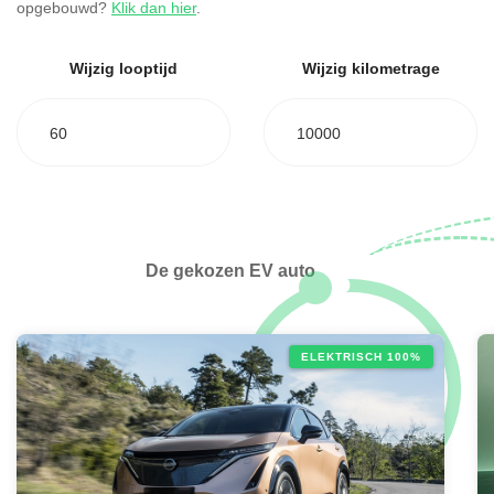
opgebouwd?
Klik dan hier
.
Wijzig looptijd
Wijzig kilometrage
60
10000
De gekozen EV auto
ELEKTRISCH 100%