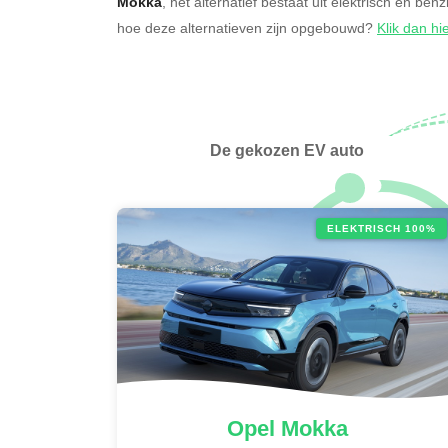
Mokka
, het alternatief bestaat uit elektrisch en ben
hoe deze alternatieven zijn opgebouwd?
Klik dan hi
De gekozen EV auto
ELEKTRISCH 100%
Opel
Mokka