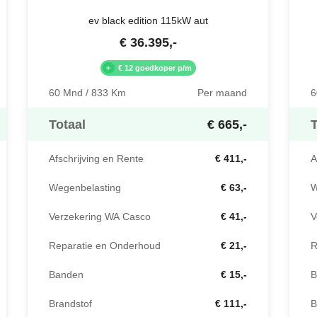
ev black edition 115kW aut
€
36.395
,-
€ 12 goedkoper p/m
60 Mnd / 833 Km
Per maand
6
Totaal
€ 665,-
T
Afschrijving en Rente
€ 411,-
A
Wegenbelasting
€ 63,-
W
Verzekering WA Casco
€ 41,-
V
Reparatie en Onderhoud
€ 21,-
R
Banden
€ 15,-
B
Brandstof
€ 111,-
B