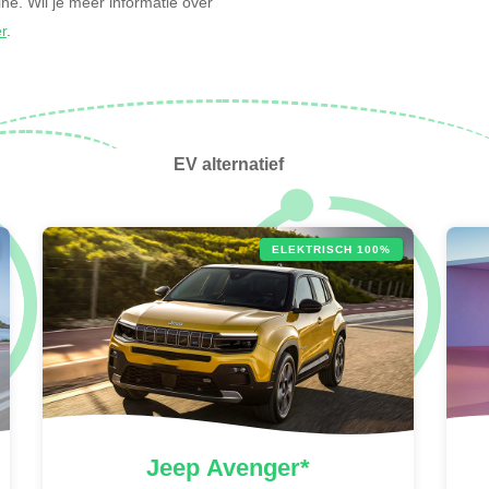
zine. Wil je meer informatie over
er
.
EV alternatief
ELEKTRISCH 100%
Jeep
Avenger*