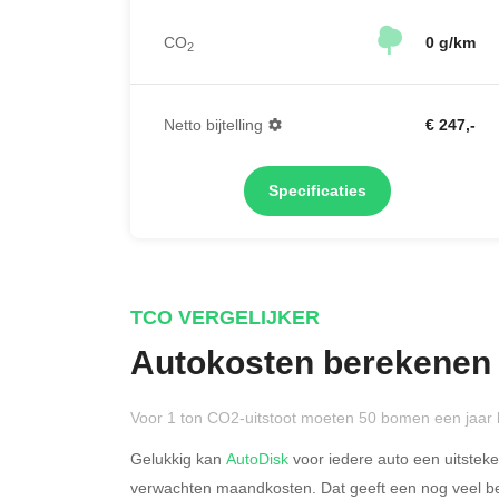
CO
0 g/km
2
Netto bijtelling
€ 247,-
Specificaties
TCO VERGELIJKER
Autokosten berekenen
Voor 1 ton CO2-uitstoot moeten 50 bomen een jaar 
Gelukkig kan
AutoDisk
voor iedere auto een uitstek
verwachten maandkosten. Dat geeft een nog veel bet
Rijdt u meer dan 500