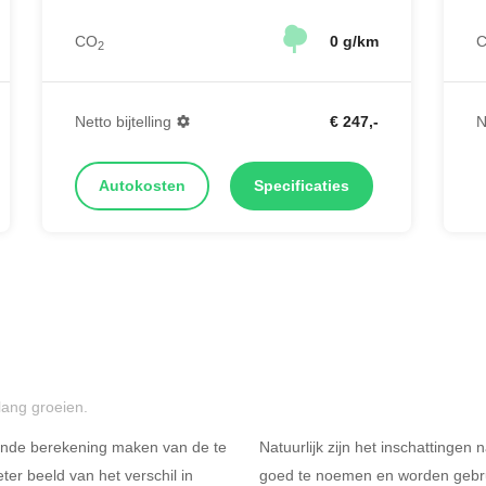
CO
0 g/km
2
Netto bijtelling
€ 247,-
N
Autokosten
Specificaties
lang groeien.
ende berekening maken van de te
Natuurlijk zijn het inschattingen
er beeld van het verschil in
goed te noemen en worden gebru
Rijdt u meer dan 500
R