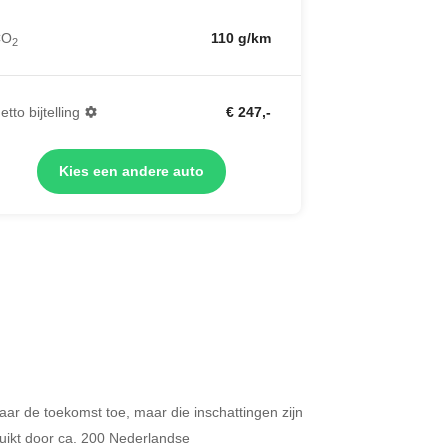
CO
110 g/km
2
etto bijtelling
€ 247,-
Kies een andere auto
 naar de toekomst toe, maar die inschattingen zijn
Merken op basis van segment
ikt door ca. 200 Nederlandse
ijdt u meer dan 500