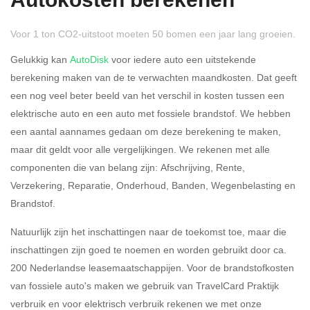
Autokosten berekenen
Voor 1 ton CO2-uitstoot moeten 50 bomen een jaar lang groeien.
Gelukkig kan
AutoDisk
voor iedere auto een uitstekende
berekening maken van de te verwachten maandkosten. Dat geeft
een nog veel beter beeld van het verschil in kosten tussen een
Rijdt u meer dan 500
Ja
Nee
elektrische auto en een auto met fossiele brandstof. We hebben
kilometer privé?
een aantal aannames gedaan om deze berekening te maken,
maar dit geldt voor alle vergelijkingen. We rekenen met alle
Belastingspercentage
componenten die van belang zijn: Afschrijving, Rente,
37,07% (Belastbaar tot €
Verzekering, Reparatie, Onderhoud, Banden, Wegenbelasting en
69.398,-)
Brandstof.
49,50% (Belastbaar van €
Natuurlijk zijn het inschattingen naar de toekomst toe, maar die
69.399,- )
inschattingen zijn goed te noemen en worden gebruikt door ca.
200 Nederlandse leasemaatschappijen. Voor de brandstofkosten
Eigen bijdrage
van fossiele auto's maken we gebruik van TravelCard Praktijk
verbruik en voor elektrisch verbruik rekenen we met onze