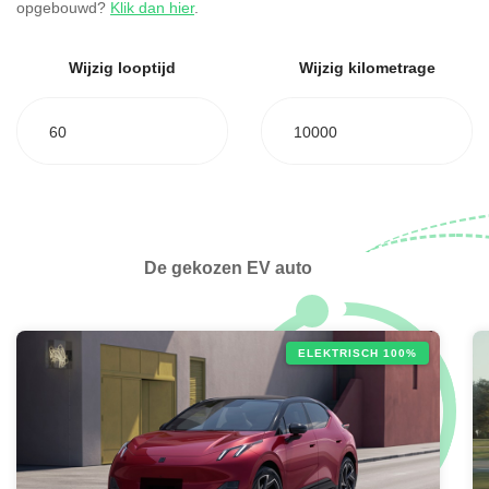
opgebouwd?
Klik dan hier
.
Wijzig looptijd
Wijzig kilometrage
60
10000
De gekozen EV auto
ELEKTRISCH 100%