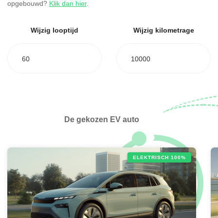
opgebouwd?
Klik dan hier
.
Wijzig looptijd
Wijzig kilometrage
60
10000
De gekozen EV auto
ELEKTRISCH 100%