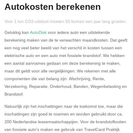
Autokosten berekenen
Voor 1 ton CO2-uitstoot moeten 50 bomen een jaar lang groeien.
Gelukkig kan
AutoDisk
voor iedere auto een uitstekende
berekening maken van de te verwachten maandkosten. Dat geeft
Rijdt u meer dan 500
Ja
Nee
een nog veel beter beeld van het verschil in kosten tussen een
kilometer privé?
elektrische auto en een auto met fossiele brandstof. We hebben
een aantal aannames gedaan om deze berekening te maken,
Belastingspercentage
maar dit geldt voor alle vergelijkingen. We rekenen met alle
37,07% (Belastbaar tot €
componenten die van belang zijn: Afschrijving, Rente,
69.398,-)
Verzekering, Reparatie, Onderhoud, Banden, Wegenbelasting en
Brandstof.
49,50% (Belastbaar van €
69.399,- )
Natuurlijk zijn het inschattingen naar de toekomst toe, maar die
inschattingen zijn goed te noemen en worden gebruikt door ca.
Eigen bijdrage
200 Nederlandse leasemaatschappijen. Voor de brandstofkosten
van fossiele auto's maken we gebruik van TravelCard Praktijk