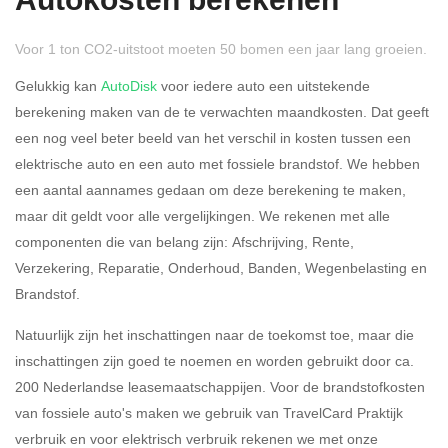
Autokosten berekenen
Voor 1 ton CO2-uitstoot moeten 50 bomen een jaar lang groeien.
Gelukkig kan
AutoDisk
voor iedere auto een uitstekende
berekening maken van de te verwachten maandkosten. Dat geeft
een nog veel beter beeld van het verschil in kosten tussen een
Rijdt u meer dan 500
Ja
Nee
elektrische auto en een auto met fossiele brandstof. We hebben
kilometer privé?
een aantal aannames gedaan om deze berekening te maken,
maar dit geldt voor alle vergelijkingen. We rekenen met alle
Belastingspercentage
componenten die van belang zijn: Afschrijving, Rente,
37,07% (Belastbaar tot €
Verzekering, Reparatie, Onderhoud, Banden, Wegenbelasting en
69.398,-)
Brandstof.
49,50% (Belastbaar van €
Natuurlijk zijn het inschattingen naar de toekomst toe, maar die
69.399,- )
inschattingen zijn goed te noemen en worden gebruikt door ca.
200 Nederlandse leasemaatschappijen. Voor de brandstofkosten
Eigen bijdrage
van fossiele auto's maken we gebruik van TravelCard Praktijk
verbruik en voor elektrisch verbruik rekenen we met onze