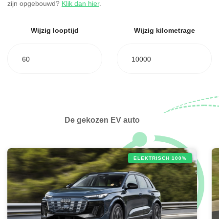
zijn opgebouwd?
Klik dan hier
.
Wijzig looptijd
Wijzig kilometrage
60
10000
De gekozen EV auto
ELEKTRISCH 100%