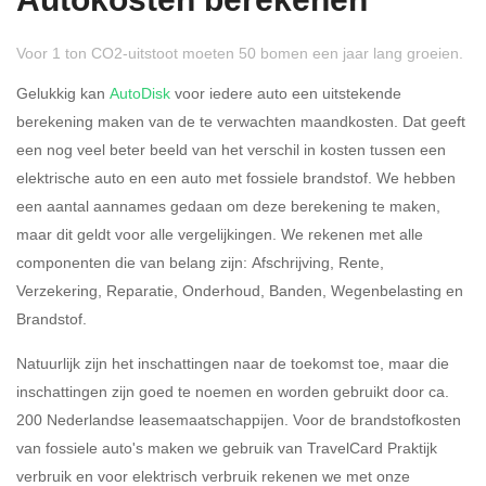
Autokosten berekenen
Voor 1 ton CO2-uitstoot moeten 50 bomen een jaar lang groeien.
Gelukkig kan
AutoDisk
voor iedere auto een uitstekende
berekening maken van de te verwachten maandkosten. Dat geeft
een nog veel beter beeld van het verschil in kosten tussen een
Rijdt u meer dan 500
Ja
Nee
elektrische auto en een auto met fossiele brandstof. We hebben
kilometer privé?
een aantal aannames gedaan om deze berekening te maken,
maar dit geldt voor alle vergelijkingen. We rekenen met alle
Belastingspercentage
componenten die van belang zijn: Afschrijving, Rente,
37,07% (Belastbaar tot €
Verzekering, Reparatie, Onderhoud, Banden, Wegenbelasting en
69.398,-)
Brandstof.
49,50% (Belastbaar van €
Natuurlijk zijn het inschattingen naar de toekomst toe, maar die
69.399,- )
inschattingen zijn goed te noemen en worden gebruikt door ca.
200 Nederlandse leasemaatschappijen. Voor de brandstofkosten
Eigen bijdrage
van fossiele auto's maken we gebruik van TravelCard Praktijk
verbruik en voor elektrisch verbruik rekenen we met onze