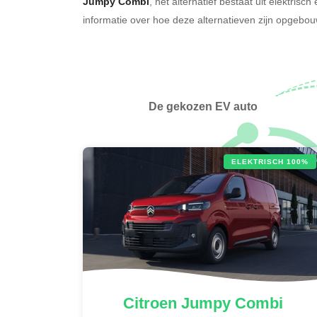
Jumpy Combi
, het alternatief bestaat uit elektrisc
informatie over hoe deze alternatieven zijn opgeb
De gekozen EV auto
ELEKTRISCH 100%
Citroen
Jumpy Combi