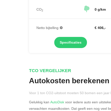
CO
0 g/km
2
Netto bijtelling
€ 406,-
Specificaties
TCO VERGELIJKER
Autokosten berekenen
Voor 1 ton CO2-uitstoot moeten 50 bomen een jaar 
Gelukkig kan
AutoDisk
voor iedere auto een uitstek
verwachten maandkosten. Dat geeft een nog veel bet
Rijdt u meer dan 500