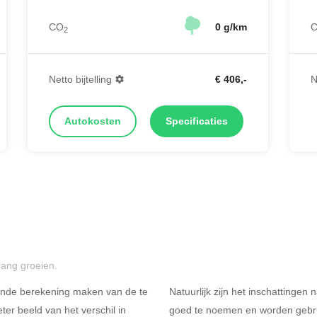
CO
0 g/km
2
Netto bijtelling
€ 406,-
N
Autokosten
Specificaties
lang groeien.
ende berekening maken van de te
Natuurlijk zijn het inschattingen
er beeld van het verschil in
goed te noemen en worden gebru
Rijdt u meer dan 500
R