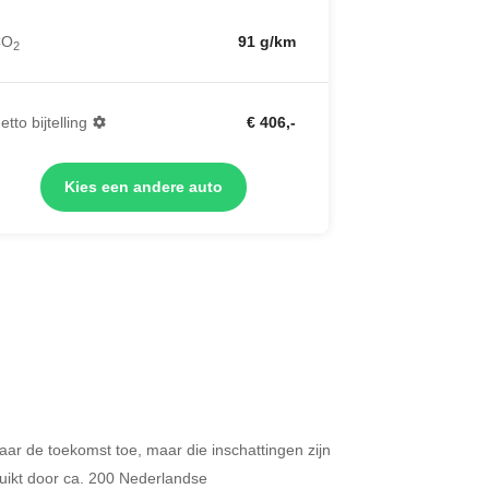
CO
91 g/km
2
etto bijtelling
€ 406,-
Kies een andere auto
 naar de toekomst toe, maar die inschattingen zijn
Merken op basis van segment
ikt door ca. 200 Nederlandse
ijdt u meer dan 500