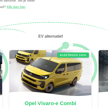
h en benzine. Wil je meer
ouwd?
Klik dan hier
.
EV alternatief
ELEKTRISCH 100%
Opel
Vivaro-e Combi