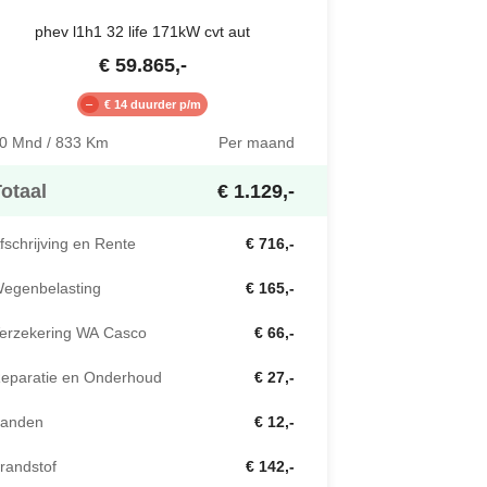
phev l1h1 32 life 171kW cvt aut
€
59.865
,-
€ 14 duurder p/m
0 Mnd / 833 Km
Per maand
otaal
€ 1.129,-
fschrijving en Rente
€ 716,-
egenbelasting
€ 165,-
erzekering WA Casco
€ 66,-
eparatie en Onderhoud
€ 27,-
anden
€ 12,-
randstof
€ 142,-