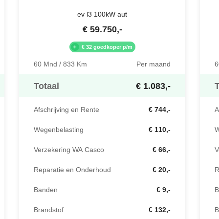
ev l3 100kW aut
€
59.750
,-
€ 32 goedkoper p/m
60 Mnd / 833 Km
Per maand
6
Totaal
€ 1.083,-
T
Afschrijving en Rente
€ 744,-
A
Wegenbelasting
€ 110,-
W
Verzekering WA Casco
€ 66,-
V
Reparatie en Onderhoud
€ 20,-
R
Banden
€ 9,-
B
Brandstof
€ 132,-
B