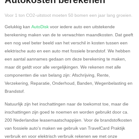
Autokosten berekenen
49,50% (Belastbaar van €
69.399,- )
Voor 1 ton CO2-uitstoot moeten 50 bomen een jaar lang groeien.
Gelukkig kan
AutoDisk
voor iedere auto een uitstekende
Eigen bijdrage
berekening maken van de te verwachten maandkosten. Dat geeft
een nog veel beter beeld van het verschil in kosten tussen een
elektrische auto en een auto met fossiele brandstof. We hebben
een aantal aannames gedaan om deze berekening te maken,
maar dit geldt voor alle vergelijkingen. We rekenen met alle
Sluiten
Bereken
componenten die van belang zijn: Afschrijving, Rente,
Verzekering, Reparatie, Onderhoud, Banden, Wegenbelasting en
Brandstof.
Natuurlijk zijn het inschattingen naar de toekomst toe, maar die
inschattingen zijn goed te noemen en worden gebruikt door ca.
200 Nederlandse leasemaatschappijen. Voor de brandstofkosten
van fossiele auto's maken we gebruik van TravelCard Praktijk
verbruik en voor elektrisch verbruik rekenen we met onze