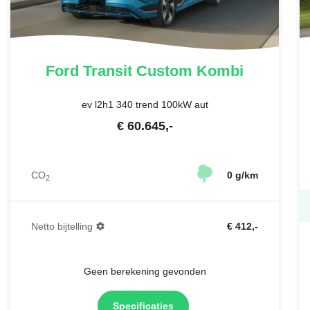
Ford
Transit Custom Kombi
ev l2h1 340 trend 100kW aut
€
60.645
,-
CO
0 g/km
2
Netto bijtelling
€ 412,-
Geen berekening gevonden
Specificaties