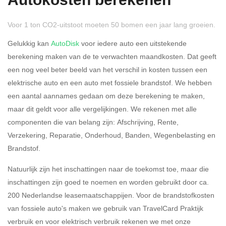
Autokosten berekenen
Voor 1 ton CO2-uitstoot moeten 50 bomen een jaar lang groeien.
Gelukkig kan
AutoDisk
voor iedere auto een uitstekende
berekening maken van de te verwachten maandkosten. Dat geeft
een nog veel beter beeld van het verschil in kosten tussen een
Rijdt u meer dan 500
Ja
Nee
elektrische auto en een auto met fossiele brandstof. We hebben
kilometer privé?
een aantal aannames gedaan om deze berekening te maken,
maar dit geldt voor alle vergelijkingen. We rekenen met alle
Belastingspercentage
componenten die van belang zijn: Afschrijving, Rente,
37,07% (Belastbaar tot €
Verzekering, Reparatie, Onderhoud, Banden, Wegenbelasting en
69.398,-)
Brandstof.
49,50% (Belastbaar van €
Natuurlijk zijn het inschattingen naar de toekomst toe, maar die
69.399,- )
inschattingen zijn goed te noemen en worden gebruikt door ca.
200 Nederlandse leasemaatschappijen. Voor de brandstofkosten
Eigen bijdrage
van fossiele auto's maken we gebruik van TravelCard Praktijk
verbruik en voor elektrisch verbruik rekenen we met onze