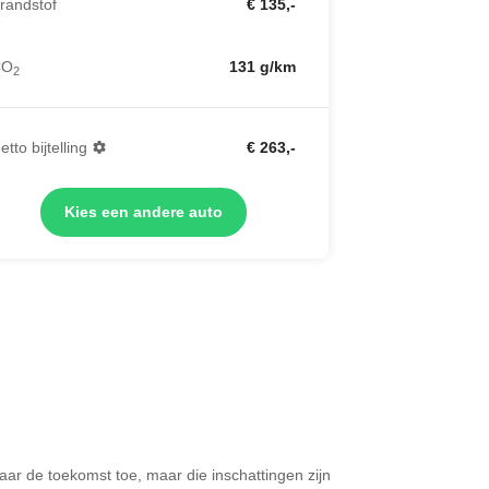
randstof
€ 135,-
CO
131 g/km
2
etto bijtelling
€ 263,-
Kies een andere auto
 naar de toekomst toe, maar die inschattingen zijn