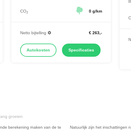
B
CO
0 g/km
2
Netto bijtelling
€ 263,-
N
Autokosten
Specificaties
lang groeien.
ende berekening maken van de te
Natuurlijk zijn het inschattingen
Rijdt u meer dan 500