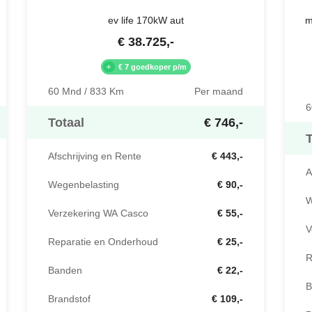
ev life 170kW aut
m
€
38.725
,-
€ 7 goedkoper p/m
60 Mnd / 833 Km
Per maand
6
Totaal
€ 746,-
T
Afschrijving en Rente
€ 443,-
A
Wegenbelasting
€ 90,-
W
Verzekering WA Casco
€ 55,-
V
Reparatie en Onderhoud
€ 25,-
R
Banden
€ 22,-
B
Brandstof
€ 109,-