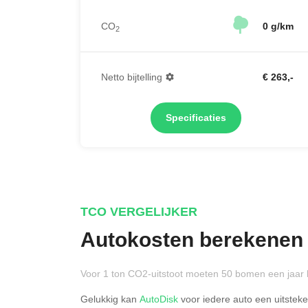
CO
0 g/km
2
Netto bijtelling
€ 263,-
Specificaties
TCO VERGELIJKER
Autokosten berekenen
Voor 1 ton CO2-uitstoot moeten 50 bomen een jaar 
Gelukkig kan
AutoDisk
voor iedere auto een uitstek
Rijdt u meer dan 500