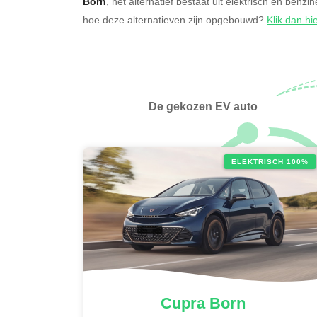
Born
, het alternatief bestaat uit elektrisch en benzi
hoe deze alternatieven zijn opgebouwd?
Klik dan hi
De gekozen EV auto
ELEKTRISCH 100%
Cupra
Born