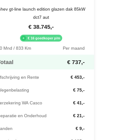
hev gt-line launch edition glazen dak 85kW
dct7 aut
€
38.745
,-
€ 16 goedkoper p/m
0 Mnd / 833 Km
Per maand
otaal
€ 737,-
fschrijving en Rente
€ 453,-
egenbelasting
€ 75,-
erzekering WA Casco
€ 41,-
eparatie en Onderhoud
€ 21,-
anden
€ 9,-