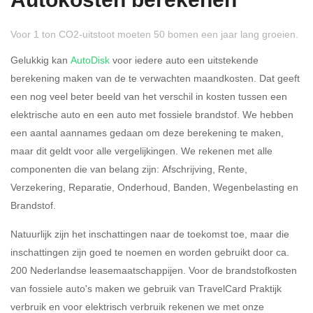
Autokosten berekenen
Voor 1 ton CO2-uitstoot moeten 50 bomen een jaar lang groeien.
Gelukkig kan
AutoDisk
voor iedere auto een uitstekende
berekening maken van de te verwachten maandkosten. Dat geeft
een nog veel beter beeld van het verschil in kosten tussen een
Rijdt u meer dan 500
Ja
Nee
elektrische auto en een auto met fossiele brandstof. We hebben
kilometer privé?
een aantal aannames gedaan om deze berekening te maken,
maar dit geldt voor alle vergelijkingen. We rekenen met alle
Belastingspercentage
componenten die van belang zijn: Afschrijving, Rente,
37,07% (Belastbaar tot €
Verzekering, Reparatie, Onderhoud, Banden, Wegenbelasting en
69.398,-)
Brandstof.
49,50% (Belastbaar van €
Natuurlijk zijn het inschattingen naar de toekomst toe, maar die
69.399,- )
inschattingen zijn goed te noemen en worden gebruikt door ca.
200 Nederlandse leasemaatschappijen. Voor de brandstofkosten
Eigen bijdrage
van fossiele auto's maken we gebruik van TravelCard Praktijk
verbruik en voor elektrisch verbruik rekenen we met onze